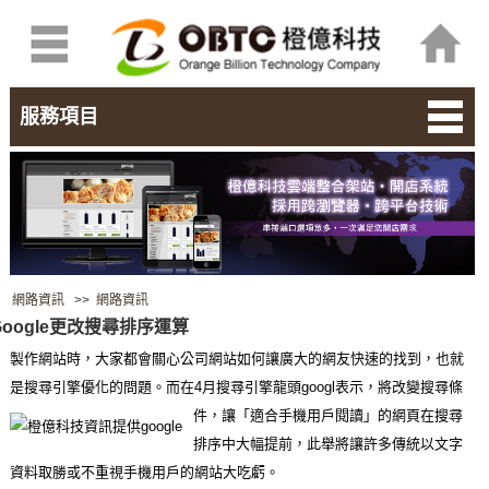
服務項目
網路資訊
>>
網路資訊
oogle更改搜尋排序運算
製作網站時，大家都會關心公司網站如何讓廣大的網友快速的找到，
也就
是搜尋引擎優化的問題。
而在4月搜尋引擎龍頭
googl表示，將改
變搜尋條
件，讓「
適合手機用戶閱讀」的網頁在搜尋
排序中大幅提前，
此舉將讓許多傳統以文字
資料取勝或不重視手機用戶的網站大吃虧。